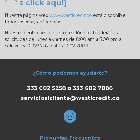
z click aquí)
Nuestra página web
www.wasticredit.co
está disponible
todos los días, las 24 horas.
Nuestro centro de contacto telefónico atenderá tus
solicitudes de lunes a viernes de 8:00 am a 5:00 pm al
celular 333 602 5258 o al 333 602 7888 .
¿Cómo podemos ayudarte?
333 602 5258 o 333 602 7888
servicioalcliente@wasticredit.co
Preguntas Frecuentes